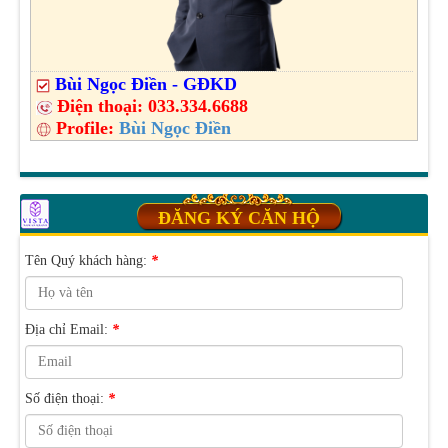
Bùi Ngọc Điền - GĐKD
Điện thoại:
033.334.6688
Profile:
Bùi Ngọc Điền
ĐĂNG KÝ CĂN HỘ
Tên Quý khách hàng:
*
Địa chỉ Email:
*
Số điện thoại:
*