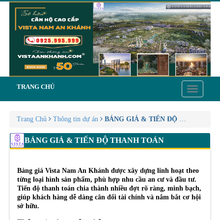
TRANG CHỦ
Toggle
navigatio
Trang Chủ
Thông tin dự án
BẢNG GIÁ & TIẾN ĐỘ THANH TO
BẢNG GIÁ & TIẾN ĐỘ THANH TOÁN
Bảng giá Vista Nam An Khánh được xây dựng linh hoạt theo
từng loại hình sản phẩm, phù hợp nhu cầu an cư và đầu tư.
Tiến độ thanh toán chia thành nhiều đợt rõ ràng, minh bạch,
giúp khách hàng dễ dàng cân đối tài chính và nắm bắt cơ hội
sở hữu.