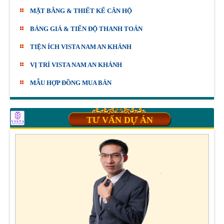
MẶT BẰNG & THIẾT KẾ CĂN HỘ
BẢNG GIÁ & TIẾN ĐỘ THANH TOÁN
TIỆN ÍCH VISTA NAM AN KHÁNH
VỊ TRÍ VISTA NAM AN KHÁNH
MẪU HỢP ĐỒNG MUA BÁN
TƯ VẤN DỰ ÁN