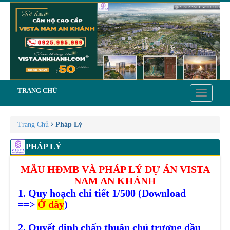
TRANG CHỦ
Toggle
navigatio
Trang Chủ
Pháp Lý
PHÁP LÝ
MẪU HĐMB VÀ PHÁP LÝ DỰ ÁN VISTA
NAM AN KHÁNH
1. Quy hoạch chi tiết 1/500 (Download
==>
Ở đây
)
2. Quyết định chấp thuận chủ trương đầu