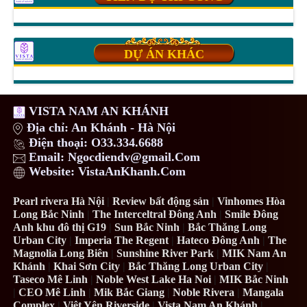
DỰ ÁN KHÁC
VISTA NAM AN KHÁNH
Địa chỉ: An Khánh - Hà Nội
Điện thoại: O33.334.6688
Email: Ngocdiendv@gmail.Com
Website: VistaAnKhanh.Com
Pearl rivera Hà Nội
|
Review bất động sản
|
Vinhomes Hòa
Long Bắc Ninh
|
The Interceltral Đông Anh
|
Smile Đông
Anh khu đô thị G19
|
Sun Bắc Ninh
|
Bắc Thăng Long
Urban City
|
Imperia The Regent
|
Hateco Đông Anh
|
The
Magnolia Long Biên
|
Sunshine River Park
|
MIK Nam An
Khánh
|
Khai Sơn City
|
Bắc Thăng Long Urban City
|
Taseco Mê Linh
|
Noble West Lake Ha Noi
|
MIK Bắc Ninh
|
CEO Mê Linh
|
Mik Bắc Giang
|
Noble Rivera
|
Mangala
Complex
|
Việt Yên Riverside
|
Vista Nam An Khánh
|