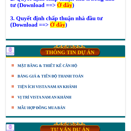
tư (Download ==>
Ở đây
)
3. Quyết định chấp thuận nhà đầu tư
(Download ==>
Ở đây
)
THÔNG TIN DỰ ÁN
MẶT BẰNG & THIẾT KẾ CĂN HỘ
BẢNG GIÁ & TIẾN ĐỘ THANH TOÁN
TIỆN ÍCH VISTA NAM AN KHÁNH
VỊ TRÍ VISTA NAM AN KHÁNH
MẪU HỢP ĐỒNG MUA BÁN
TƯ VẤN DỰ ÁN