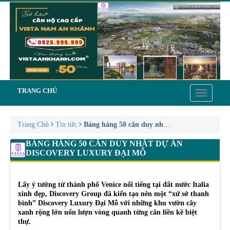
TRANG CHỦ
Toggle
navigatio
Trang Chủ
Tin tức
Bảng hàng 50 căn duy nhất dự án Discovery 
BẢNG HÀNG 50 CĂN DUY NHẤT DỰ ÁN
DISCOVERY LUXURY ĐẠI MỖ
Lấy ý tưởng từ thành phố Venice nổi tiếng tại đất nước Italia
xinh đẹp, Discovery Group đã kiến tạo nên một “xứ sở thanh
bình” Discovery Luxury Đại Mỗ với những khu vườn cây
xanh rộng lớn uốn lượn vòng quanh từng căn liền kề biệt
thự.