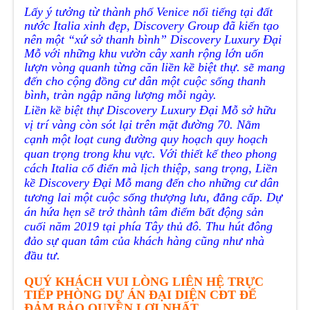
Lấy ý tưởng từ thành phố Venice nổi tiếng tại đất
nước Italia xinh đẹp, Discovery Group đã kiến tạo
nên một “xứ sở thanh bình”
Discovery Luxury
Đại
Mỗ với những khu vườn cây xanh rộng lớn uốn
lượn vòng quanh từng căn liền kề biệt thự. sẽ mang
đến cho cộng đồng cư dân một cuộc sống thanh
bình, tràn ngập năng lượng mỗi ngày.
Liền kề biệt thự Discovery Luxury Đại Mỗ sở hữu
vị trí vàng còn sót lại trên mặt đường 70. Nằm
cạnh một loạt cung đường quy hoạch quy hoạch
quan trọng trong khu vực. Với thiết kế theo phong
cách Italia cổ điển mà lịch thiệp, sang trọng,
Liền
kề Discovery Đại Mỗ
mang đến cho những cư dân
tương lai một cuộc sống thượng lưu, đẳng cấp. Dự
án hứa hẹn sẽ trở thành tâm điểm bất động sản
cuối năm 2019 tại phía Tây thủ đô. Thu hút đông
đảo sự quan tâm của khách hàng cũng như nhà
đầu tư.
QUÝ KHÁCH VUI LÒNG LIÊN HỆ TRỰC
TIẾP PHÒNG DỰ ÁN ĐẠI DIỆN CĐT ĐỂ
ĐẢM BẢO QUYỀN LỢI NHẤT.