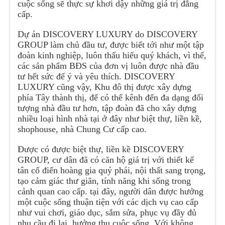
cuộc sống sẽ thực sự khơi dậy những giá trị đẳng
cấp.
Dự án DISCOVERY LUXURY do DISCOVERY
GROUP làm chủ đầu tư, được biết tới như một tập
đoàn kinh nghiệp, luôn thấu hiểu quý khách, vì thế,
các sản phẩm BĐS của đơn vị luôn được nhà đầu
tư hết sức để ý và yêu thích. DISCOVERY
LUXURY cũng vậy, Khu đô thị được xây dựng
phía Tây thành thị, để có thể kênh đến đa dạng đối
tượng nhà đầu tư hơn, tập đoàn đã cho xây dựng
nhiều loại hình nhà tại ở đây như biệt thự, liền kề,
shophouse, nhà Chung Cư cấp cao.
Được có được biệt thự, liền kề DISCOVERY
GROUP, cư dân đã có căn hộ giá trị với thiết kế
tân cổ điển hoàng gia quý phái, nội thất sang trọng,
tạo cảm giác thư giãn, tính năng khi sống trong
cảnh quan cao cấp. tại đây, người dân được hưởng
một cuộc sống thuận tiện với các dịch vụ cao cấp
như vui chơi, giáo dục, sắm sửa, phục vụ đầy đủ
nhu cầu đi lại, hưởng thụ cuộc sống. Với không