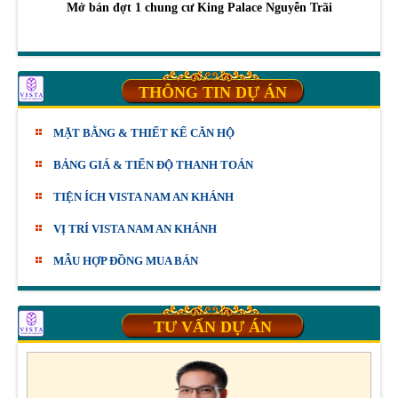
Mở bán đợt 1 chung cư King Palace Nguyễn Trãi
THÔNG TIN DỰ ÁN
MẶT BẰNG & THIẾT KẾ CĂN HỘ
BẢNG GIÁ & TIẾN ĐỘ THANH TOÁN
TIỆN ÍCH VISTA NAM AN KHÁNH
VỊ TRÍ VISTA NAM AN KHÁNH
MẪU HỢP ĐỒNG MUA BÁN
TƯ VẤN DỰ ÁN