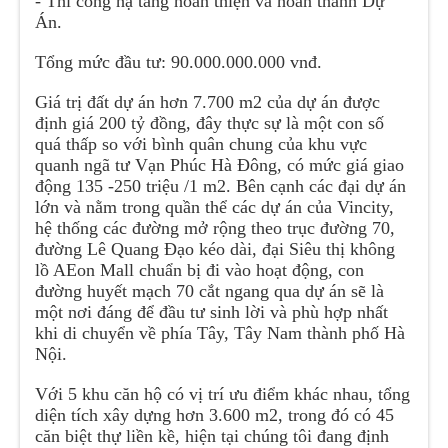
- Thi công hạ tầng hoàn thiện và hoàn thành Dự
Án.
Tổng mức đầu tư: 90.000.000.000 vnđ.
Giá trị đất dự án hơn 7.700 m2 của dự án được
định giá 200 tỷ đồng, đây thực sự là một con số
quá thấp so với bình quân chung của khu vực
quanh ngã tư Vạn Phúc Hà Đông, có mức giá giao
động 135 -250 triệu /1 m2. Bên cạnh các đại dự án
lớn và nằm trong quần thể các dự án của Vincity,
hệ thống các đường mở rộng theo trục đường 70,
đường Lê Quang Đạo kéo dài, đại Siêu thị không
lồ AEon Mall chuẩn bị đi vào hoạt động, con
đường huyết mạch 70 cắt ngang qua dự án sẽ là
một nơi đáng để đầu tư sinh lời và phù hợp nhất
khi di chuyển về phía Tây, Tây Nam thành phố Hà
Nội.
Với 5 khu căn hộ có vị trí ưu điểm khác nhau, tổng
diện tích xây dựng hơn 3.600 m2, trong đó có 45
căn biệt thự liền kề, hiện tại chúng tôi đang định