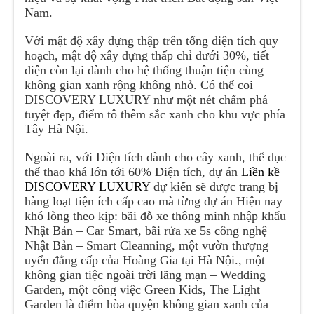
Nam.
Với mật độ xây dựng thập trên tổng diện tích quy
hoạch, mật độ xây dựng thấp chỉ dưới 30%, tiết
diện còn lại dành cho hệ thống thuận tiện cùng
không gian xanh rộng không nhỏ. Có thể coi
DISCOVERY LUXURY như một nét chấm phá
tuyệt đẹp, điểm tô thêm sắc xanh cho khu vực phía
Tây Hà Nội.
Ngoài ra, với Diện tích dành cho cây xanh, thể dục
thể thao khá lớn tới 60% Diện tích, dự án
Liền kề
DISCOVERY LUXURY
dự kiến sẽ được trang bị
hàng loạt tiện ích cấp cao mà từng dự án Hiện nay
khó lòng theo kịp: bãi đỗ xe thông minh nhập khẩu
Nhật Bản – Car Smart, bãi rửa xe 5s công nghệ
Nhật Bản – Smart Cleanning, một vườn thượng
uyển đẳng cấp của Hoàng Gia tại Hà Nội., một
không gian tiệc ngoài trời lãng mạn – Wedding
Garden, một công việc Green Kids, The Light
Garden là điểm hòa quyện không gian xanh của