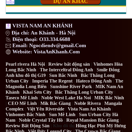
DỰ ÁN KHÁC
VISTA NAM AN KHÁNH
Địa chỉ: An Khánh - Hà Nội
Điện thoại: O33.334.6688
Email: Ngocdiendv@gmail.Com
Website: VistaAnKhanh.Com
Pearl rivera Hà Nội
|
Review bất động sản
|
Vinhomes Hòa
Long Bắc Ninh
|
The Interceltral Đông Anh
|
Smile Đông
Anh khu đô thị G19
|
Sun Bắc Ninh
|
Bắc Thăng Long
Urban City
|
Imperia The Regent
|
Hateco Đông Anh
|
The
Magnolia Long Biên
|
Sunshine River Park
|
MIK Nam An
Khánh
|
Khai Sơn City
|
Bắc Thăng Long Urban City
|
Taseco Mê Linh
|
Noble West Lake Ha Noi
|
MIK Bắc Ninh
|
CEO Mê Linh
|
Mik Bắc Giang
|
Noble Rivera
|
Mangala
Complex
|
Việt Yên Riverside
|
Vista Nam An Khánh
|
Vinhomes Bắc Ninh
|
Sun Mê Linh
|
Sun Urban City Hà
Nam
|
Noble Crystal Tây Hồ
|
Royal Mansion Bắc Giang
|
Review Bất Động Sản
| Khu đô thị
Hồng Hạc Phú Mỹ Hưng
Bắc Ninh
|
Việt Đức Legend City
|
The Crown Bắc Giang
|