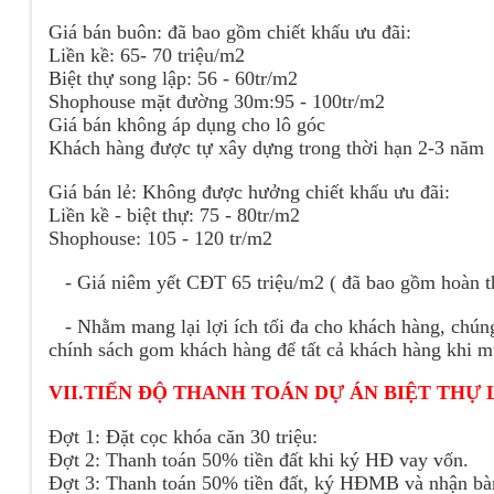
Giá bán buôn: đã bao gồm chiết khấu ưu đãi:
Liền kề: 65- 70 triệu/m2
Biệt thự song lập: 56 - 60tr/m2
Shophouse mặt đường 30m:95 - 100tr/m2
Giá bán không áp dụng cho lô góc
Khách hàng được tự xây dựng trong thời hạn 2-3 năm
Giá bán lẻ: Không được hưởng chiết khấu ưu đãi:
Liền kề - biệt thự: 75 - 80tr/m2
Shophouse: 105 - 120 tr/m2
- Giá niêm yết CĐT 65 triệu/m2 ( đã bao gồm hoàn th
- Nhằm mang lại lợi ích tối đa cho khách hàng, ch
chính sách gom khách hàng để tất cả khách hàng khi mua
VII.TIẾN ĐỘ THANH TOÁN DỰ ÁN BIỆT THỰ L
Đợt 1: Đặt cọc khóa căn 30 triệu:
Đợt 2: Thanh toán 50% tiền đất khi ký HĐ vay vốn.
Đợt 3: Thanh toán 50% tiền đất, ký HĐMB và nhận bàn 