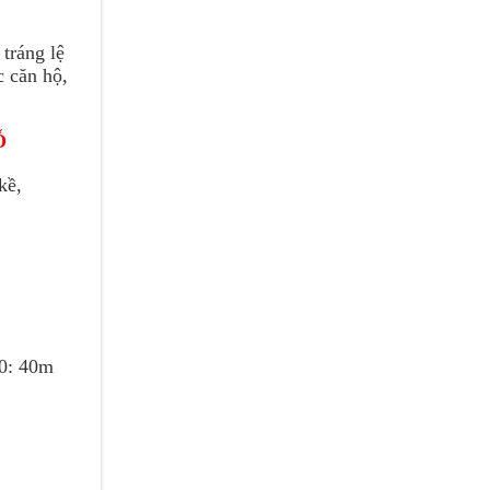
tráng lệ
c căn hộ,
̃
kề,
70: 40m