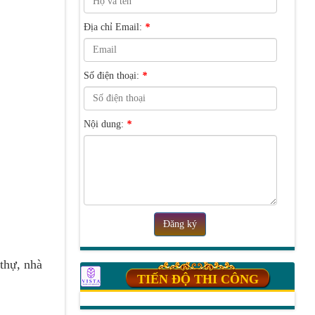
Địa chỉ Email:
*
Số điện thoại:
*
Nội dung:
*
Đăng ký
 thự, nhà
TIẾN ĐỘ THI CÔNG