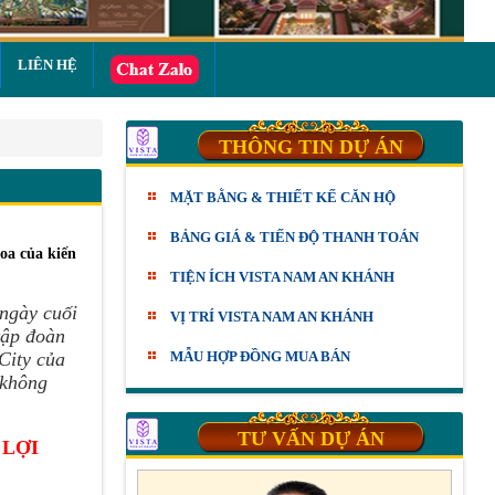
LIÊN HỆ
THÔNG TIN DỰ ÁN
MẶT BẰNG & THIẾT KẾ CĂN HỘ
BẢNG GIÁ & TIẾN ĐỘ THANH TOÁN
oa của kiến
TIỆN ÍCH VISTA NAM AN KHÁNH
 ngày cuối
VỊ TRÍ VISTA NAM AN KHÁNH
tập đoàn
City của
MẪU HỢP ĐỒNG MUA BÁN
 không
TƯ VẤN DỰ ÁN
 LỢI