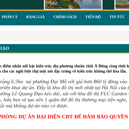
PHÁP LÝ
BẢNG GIÁ
CHÍNH SÁCH
TIẾN ĐỘ
TIN TỨC
 Đạo
 ĐẠO
n điểm nhấn nổi bật kiến trúc địa phương thuần chất Á Đông cùng tinh h
 cho các ngôi biệt thự một nét đặc trưng về kiến trúc không thể hòa lẫn.
 rộng 6.5ha tại phường Đại Mỗ với giá hơn 860 tỷ đồng vào
triển khai dự án. Đây là khu đô thị mới nhất tại Hà Nội của 
ường Lê Quang Đạo kéo dài, sát với khu đô thị FLC Garden 
hứa hẹn sẽ tạo nên 1 quần thể đô thị thương mại tiện nghi,
Nội mà không dự án nào có được.
PHÒNG DỰ ÁN ĐẠI DIỆN CĐT ĐỂ ĐẢM BẢO QUYỀN