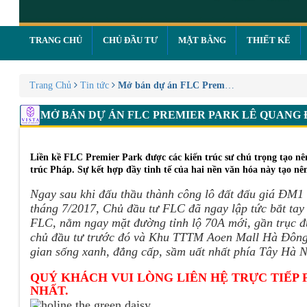
TRANG CHỦ
CHỦ ĐẦU TƯ
MẶT BẰNG
THIẾT KẾ
Trang Chủ
Tin tức
Mở bán dự án FLC Premier Park Lê Quang
MỞ BÁN DỰ ÁN FLC PREMIER PARK LÊ QUANG
Liền kề FLC Premier Park được các kiến trúc sư chú trọng tạo nê
trúc Pháp. Sự kết hợp đầy tinh tế của hai nền văn hóa này tạo nên
Ngay sau khi đấu thầu thành công lô đất đấu giá ĐM1
tháng 7/2017, Chủ đầu tư FLC đã ngay lập tức bắt tay 
FLC, nằm ngay mặt đường tỉnh lộ 70A mới, gần trục đ
chủ đầu tư trước đó và Khu TTTM Aoen Mall Hà Đông, 
gian sống xanh, đẳng cấp, sầm uất nhất phía Tây Hà 
QUÝ KHÁCH VUI LÒNG LIÊN HỆ TRỰC TIẾP 
NHẤT.