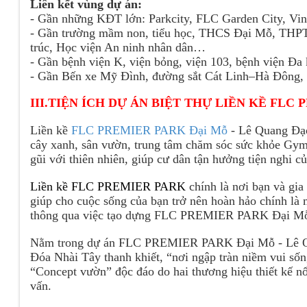
Liên kết vùng dự án:
- Gần những KĐT lớn: Parkcity, FLC Garden City, Vi
- Gần trường mầm non, tiểu học, THCS Đại Mỗ, THP
trúc, Học viện An ninh nhân dân…
- Gần bệnh viện K, viện bỏng, viện 103, bệnh viện 
- Gần Bến xe Mỹ Đình, đường sắt Cát Linh–Hà Đông
III.TIỆN ÍCH DỰ ÁN BIỆT THỰ LIỀN KỀ FL
Liền kề
FLC PREMIER P
ARK Đại Mỗ
- Lê Quang Đạo
cây xanh, sân vườn, trung tâm chăm sóc sức khỏe Gym
gũi với thiên nhiên, giúp cư dân tận hưởng tiện nghi củ
Liền kề FLC PREMIER PARK
chính là nơi bạn và gia
giúp cho cuộc sống của bạn trở nên hoàn hảo chính
thông qua việc tạo dựng FLC PREMIER PARK Đại 
Nằm trong dự án FLC PREMIER PARK Đại Mỗ - Lê Quan
Đóa Nhài Tây thanh khiết, “nơi ngập tràn niềm vui sốn
“Concept vườn” độc đáo do hai thương hiệu thiết kế n
vấn.