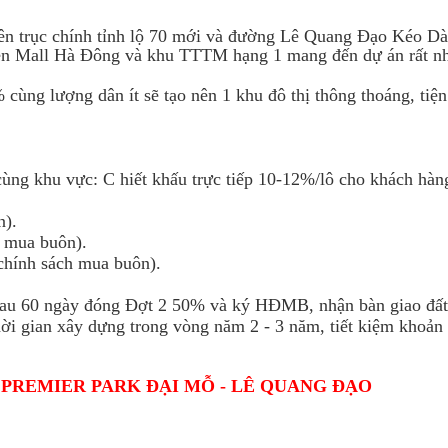
 trên trục chính tỉnh lộ 70 mới và đường Lê Quang Đạo Kéo Dà
 Mall Hà Đông và khu TTTM hạng 1 mang đến dự án rất nh
ùng lượng dân ít sẽ tạo nên 1 khu đô thị thông thoáng, tiện
 cùng khu vực: C hiết khấu trực tiếp 10-12%/lô cho khách hà
n).
h mua buôn).
chính sách mua buôn).
 sau 60 ngày đóng Đợt 2 50% và ký HĐMB, nhận bàn giao đất
ời gian xây dựng trong vòng năm 2 - 3 năm, tiết kiệm khoản 
C PREMIER PARK ĐẠI MỖ - LÊ QUANG ĐẠO