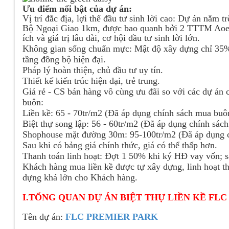
Ưu điểm nổi bật của dự án:
Vị trí đắc địa, lợi thế đầu tư sinh lời cao: Dự án nằm
Bộ Ngoại Giao 1km, được bao quanh bởi 2 TTTM Aoen
ích và giá trị lâu dài, cơ hội đầu tư sinh lời lớn.
Không gian sống chuẩn mực: Mật độ xây dựng chỉ 35% c
tầng đồng bộ hiện đại.
Pháp lý hoàn thiện, chủ đầu tư uy tín.
Thiết kế kiến trúc hiện đại, trẻ trung.
Giá rẻ - CS bán hàng vô cùng ưu đãi so với các dự án
buôn:
Liền kề: 65 - 70tr/m2 (Đã áp dụng chính sách mua buô
Biệt thự song lập: 56 - 60tr/m2 (Đã áp dụng chính sác
Shophouse mặt đường 30m: 95-100tr/m2 (Đã áp dụng 
Sau khi có bảng giá chính thức, giá có thể thấp hơn.
Thanh toán linh hoạt: Đợt 1 50% khi ký HĐ vay vốn;
Khách hàng mua liền kề được tự xây dựng, linh hoạt th
dựng khá lớn cho Khách hàng.
I.TỔNG QUAN DỰ ÁN BIỆT THỰ LIỀN KỀ FL
Tên dự án:
FLC PREMIER PARK