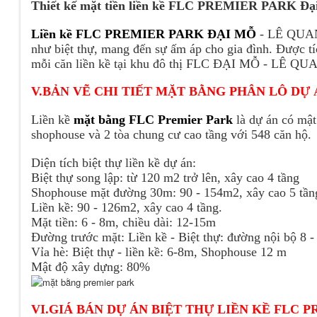
Thiết kế mặt tiền liền kề FLC PREMIER PARK Đạ
Liền kề FLC PREMIER PARK ĐẠI MỖ
- LÊ QUANG
như biệt thự, mang đến sự ấm áp cho gia đình. Được tí
mỗi căn liền kề tại khu đô thị FLC ĐẠI MỖ - LÊ QU
V.BẢN VẼ CHI TIẾT MẶT BẰNG PHÂN LÔ DỰ ÁN
Liền kề
mặt bằng FLC Premier Park
là dự án có mật
shophouse và 2 tòa chung cư cao tầng với 548 căn hộ.
Diện tích biệt thự liền kề dự án:
Biệt thự song lập: từ 120 m2 trở lên, xây cao 4 tầng
Shophouse mặt đường 30m: 90 - 154m2, xây cao 5 tần
Liền kề: 90 - 126m2, xây cao 4 tầng.
Mặt tiền: 6 - 8m, chiều dài: 12-15m
Đường trước mặt: Liền kề - Biệt thự: đường nội bộ 8
Vỉa hè: Biệt thự - liền kề: 6-8m, Shophouse 12 m
Mật độ xây dựng: 80%
VI.GIÁ BÁN DỰ ÁN BIỆT THỰ LIỀN KỀ FLC 