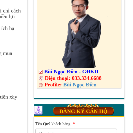
i chỉ cách
iều lợi
 ích hạ
ng mua
Bùi Ngọc Điền - GĐKD
Điện thoại:
033.334.6688
Profile:
Bùi Ngọc Điền
.
tiền xây
ĐĂNG KÝ CĂN HỘ
Tên Quý khách hàng:
*