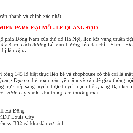
 vấn nhanh và chính xác nhất
REMIER PARK ĐẠI MỖ - LÊ QUANG ĐẠO
 phía Đông Nam của thủ đô Hà Nội, liên kết vùng thuận tiệ
ấy 3km, cách đường Lê Văn Lương kéo dài chỉ 1,5km,.. Đặc 
hị lân cận..
tổng 145 lô biệt thực liền kề và shophouse có thể coi là mật
ang Đạo có thể hoàn toàn yên tâm về vấn đề giao thông nội
g trực tiếp sang tuyến được huyết mạch Lê Quang Đạo kéo d
trẻ, vườn cây xanh, khu trung tâm thương mại….
all Hà Đông
 KĐT Louis City
iến sỹ B32 và khu dân cư sinh