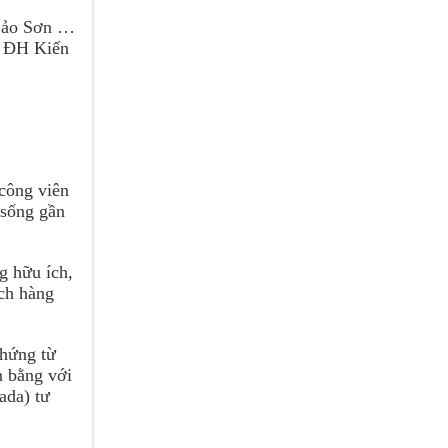
 Bảo Sơn …
, ĐH Kiến
công viên
 sống gần
g hữu ích,
ch hàng
hứng từ
n bằng với
ada) tư