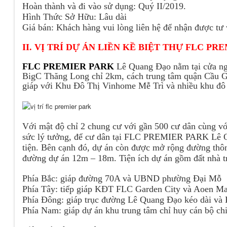
Hoàn thành và đi vào sử dụng: Quý II/2019.
Hình Thức Sở Hữu: Lâu dài
Giá bán: Khách hàng vui lòng liên hệ để nhận được tư
II. VỊ TRÍ DỰ ÁN LIỀN KỀ BIỆT THỰ FLC P
FLC PREMIER PARK
Lê Quang Đạo nằm tại cửa ngõ
BigC Thăng Long chỉ 2km, cách trung tâm quận Cầu Gi
giáp với Khu Đô Thị Vinhome Mễ Trì và nhiều khu đô t
Với mật độ chỉ 2 chung cư với gần 500 cư dân cùng với 
sức lý tưởng, để cư dân tại FLC PREMIER PARK Lê Qu
tiện. Bên cạnh đó, dự án còn được mở rộng đường thôn
đường dự án 12m – 18m. Tiện ích dự án gồm đất nhà 
Phía Bắc: giáp đường 70A và UBND phường Đại Mỗ
Phía Tây: tiếp giáp KĐT FLC Garden City và Aoen M
Phía Đông: giáp trục đường Lê Quang Đạo kéo dài và
Phía Nam: giáp dự án khu trung tâm chỉ huy cán bộ ch