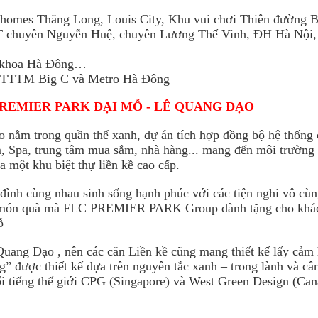
nhomes Thăng Long, Louis City, Khu vui chơi Thiên đường
T chuyên Nguyễn Huệ, chuyên Lương Thế Vinh, ĐH Hà Nội
Đa khoa Hà Đông…
, TTTM Big C và Metro Hà Đông
C PREMIER PARK ĐẠI MỖ - LÊ QUANG ĐẠO
 nằm trong quần thể xanh, dự án tích hợp đồng bộ hệ thống 
, Spa, trung tâm mua sắm, nhà hàng... mang đến môi trường
a một khu biệt thự liền kề cao cấp.
 đình cùng nhau sinh sống hạnh phúc với các tiện nghi vô cùn
 là món quà mà FLC PREMIER PARK Group dành tặng cho khá
Mỗ
g Đạo , nên các căn Liền kề cũng mang thiết kế lấy cảm 
g” được thiết kế dựa trên nguyên tắc xanh – trong lành và câ
ổi tiếng thế giới CPG (Singapore) và West Green Design (Can