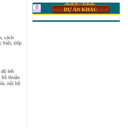
DỰ ÁN KHÁC
n, cách
biệt, tiếp
 độ hết
 bộ thuận
ài, nội bộ