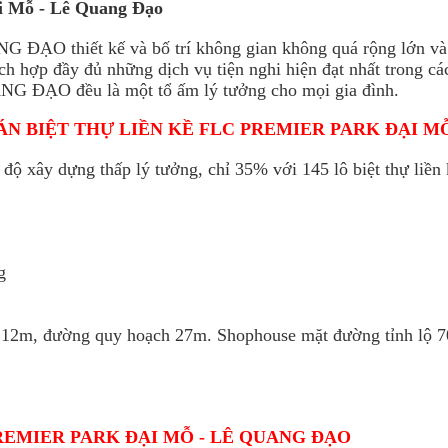
i Mỗ - Lê Quang Đạo
 ĐẠO thiết kế và bố trí không gian không quá rộng lớn và 
ch hợp đầy đủ những dịch vụ tiện nghi hiện đạt nhất trong cá
ANG ĐẠO đều là một tổ ấm lý tưởng cho mọi gia đình.
 BIỆT THỰ LIỀN KỀ FLC PREMIER PARK ĐẠI MÔ
 độ xây dựng thấp lý tưởng, chỉ 35% với 145 lô biệt thự liền 
g
 - 12m, đường quy hoạch 27m. Shophouse mặt đường tỉnh lộ 
PREMIER PARK ĐẠI MỖ - LÊ QUANG ĐẠO