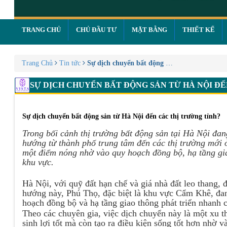
TRANG CHỦ
CHỦ ĐẦU TƯ
MẶT BẰNG
THIẾT KẾ
Trang Chủ
Tin tức
Sự dịch chuyển bất động sản từ Hà Nội đến c
SỰ DỊCH CHUYỂN BẤT ĐỘNG SẢN TỪ HÀ NỘI ĐẾ
Sự dịch chuyển bất động sản từ Hà Nội đến các thị trường tỉnh?
Trong bối cảnh thị trường bất động sản tại Hà Nội đa
hướng từ thành phố trung tâm đến các thị trường mới 
một điểm nóng nhờ vào quy hoạch đồng bộ, hạ tầng gia
khu vực.
Hà Nội, với quỹ đất hạn chế và giá nhà đất leo thang
hướng này, Phú Thọ, đặc biệt là khu vực Cẩm Khê, đan
hoạch đồng bộ và hạ tầng giao thông phát triển nhanh 
Theo các chuyên gia, việc dịch chuyển này là một xu t
sinh lợi tốt mà còn tạo ra điều kiện sống tốt hơn nhờ 