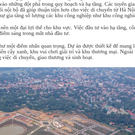
ào những đột phá trong quy hoạch và hạ tầng. Các tuyến gi
 nội bộ đã giúp thuận tiện hơn cho việc di chuyển từ Hà Nộ
ờ sự gia tăng số lượng các khu công nghiệp như khu công ngh
 nên một đại lợi thế cho khu vực. Việc đầu tư vào hạ tầng, c
iểm sáng trong mắt nhà đầu tư.
ọ
hư một điểm nhấn quan trọng. Dự án được thiết kế để mang l
iên cây xanh, khu vui chơi giải trí và khu thương mại. Ngoài r
g việc di chuyển, giao thương và sinh hoạt.