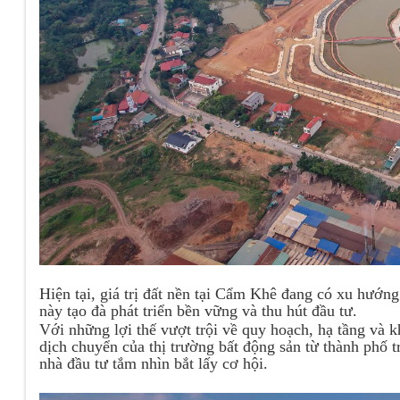
Hiện tại, giá trị đất nền tại Cẩm Khê đang có xu hướn
này tạo đà phát triển bền vững và thu hút đầu tư.
Với những lợi thế vượt trội về quy hoạch, hạ tầng và 
dịch chuyển của thị trường bất động sản từ thành phố 
nhà đầu tư tắm nhìn bắt lấy cơ hội.