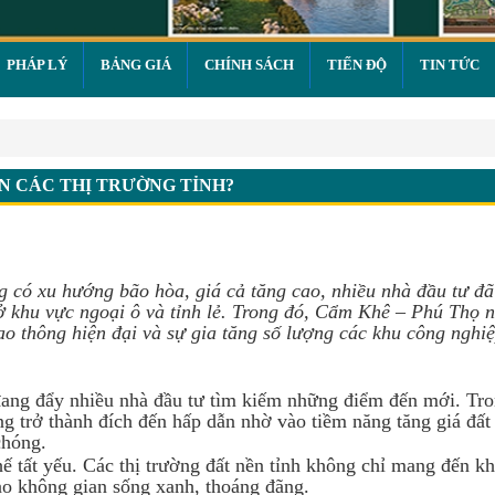
PHÁP LÝ
BẢNG GIÁ
CHÍNH SÁCH
TIẾN ĐỘ
TIN TỨC
ác thị trường tỉnh?
N CÁC THỊ TRƯỜNG TỈNH?
ng có xu hướng bão hòa, giá cả tăng cao, nhiều nhà đầu tư đ
ở khu vực ngoại ô và tỉnh lẻ. Trong đó, Cẩm Khê – Phú Thọ n
o thông hiện đại và sự gia tăng số lượng các khu công nghiệ
, đang đẩy nhiều nhà đầu tư tìm kiếm những điểm đến mới. Tr
g trở thành đích đến hấp dẫn nhờ vào tiềm năng tăng giá đất
chóng.
hế tất yếu. Các thị trường đất nền tỉnh không chỉ mang đến k
vào không gian sống xanh, thoáng đãng.