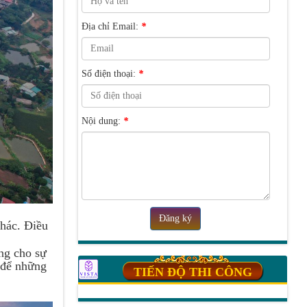
Địa chỉ Email:
*
Số điện thoại:
*
Nội dung:
*
Đăng ký
khác. Điều
ợng cho sự
g để những
TIẾN ĐỘ THI CÔNG