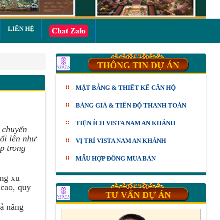
LIÊN HỆ
THÔNG TIN DỰ ÁN
MẶT BẰNG & THIẾT KẾ CĂN HỘ
BẢNG GIÁ & TIẾN ĐỘ THANH TOÁN
TIỆN ÍCH VISTA NAM AN KHÁNH
ã chuyển
ổi lên như
VỊ TRÍ VISTA NAM AN KHÁNH
p trong
MẪU HỢP ĐỒNG MUA BÁN
ong xu
 cao, quy
TƯ VẤN DỰ ÁN
hả năng