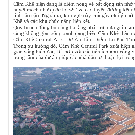
Cẩm Khê hiện đang là điểm nóng về bất động sản nhờ v
huyết mạch như quốc lộ 32C và các tuyến đường kết nối
tỉnh lân cận. Ngoài ra, khu vực này còn gây chú ý nh
Khê và các khu chức năng liên kết.
Quy hoạch đồng bộ cùng hạ tầng phát triển đã giúp tạo
cùng không gian sống xanh đang biến Cẩm Khê thành đ
Cẩm Khê Central Park: Dự Án Tâm Điểm Tại Phú Th
Trong xu hướng đó, Cẩm Khê Central Park xuất hiện n
gian sống hiện đại, kết hợp với các tiện ích như công v
trung tâm của dự án giúp các nhà đầu tư thuận lợi tron