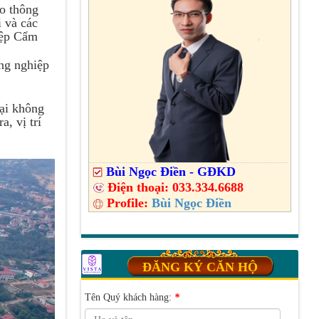
ao thông
i và các
iệp Cẩm
ông nghiệp
ại không
a, vị trí
Bùi Ngọc Điền - GĐKD
Điện thoại:
033.334.6688
Profile:
Bùi Ngọc Điền
ĐĂNG KÝ CĂN HỘ
Tên Quý khách hàng:
*