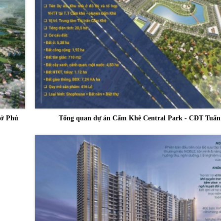
 ở Phú
Tổng quan dự án Cẩm Khê Central Park - CĐT Tuấ