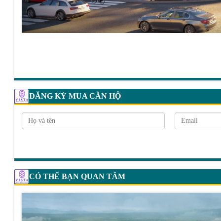
ĐĂNG KÝ MUA CĂN HỘ
CÓ THỂ BẠN QUAN TÂM